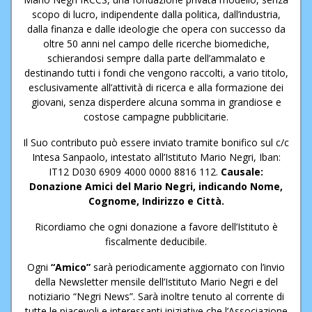
scopo di lucro, indipendente dalla politica, dall’industria,
dalla finanza e dalle ideologie che opera con successo da
oltre 50 anni nel campo delle ricerche biomediche,
schierandosi sempre dalla parte dell’ammalato e
destinando tutti i fondi che vengono raccolti, a vario titolo,
esclusivamente all’attività di ricerca e alla formazione dei
giovani, senza disperdere alcuna somma in grandiose e
costose campagne pubblicitarie.
Il Suo contributo può essere inviato tramite bonifico sul c/c
Intesa Sanpaolo, intestato all’Istituto Mario Negri, Iban:
IT12 D030 6909 4000 0000 8816 112.
Causale:
Donazione Amici del Mario Negri, indicando Nome,
Cognome, Indirizzo e Città.
Ricordiamo che ogni donazione a favore dell’Istituto è
fiscalmente deducibile.
Ogni
“Amico”
sarà periodicamente aggiornato con l’invio
della Newsletter mensile dell’Istituto Mario Negri e del
notiziario “Negri News”. Sarà inoltre tenuto al corrente di
tutte le piacevoli e interessanti iniziative che l’Associazione