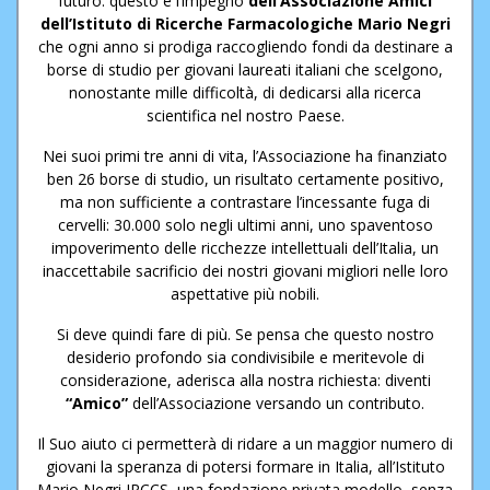
futuro: questo è l’impegno
dell’Associazione Amici
dell’Istituto di Ricerche Farmacologiche Mario Negri
che ogni anno si prodiga raccogliendo fondi da destinare a
borse di studio per giovani laureati italiani che scelgono,
nonostante mille difficoltà, di dedicarsi alla ricerca
scientifica nel nostro Paese.
Nei suoi primi tre anni di vita, l’Associazione ha finanziato
ben 26 borse di studio, un risultato certamente positivo,
ma non sufficiente a contrastare l’incessante fuga di
cervelli: 30.000 solo negli ultimi anni, uno spaventoso
impoverimento delle ricchezze intellettuali dell’Italia, un
inaccettabile sacrificio dei nostri giovani migliori nelle loro
aspettative più nobili.
Si deve quindi fare di più. Se pensa che questo nostro
desiderio profondo sia condivisibile e meritevole di
considerazione, aderisca alla nostra richiesta: diventi
“Amico”
dell’Associazione versando un contributo.
Il Suo aiuto ci permetterà di ridare a un maggior numero di
giovani la speranza di potersi formare in Italia, all’Istituto
Mario Negri IRCCS, una fondazione privata modello, senza