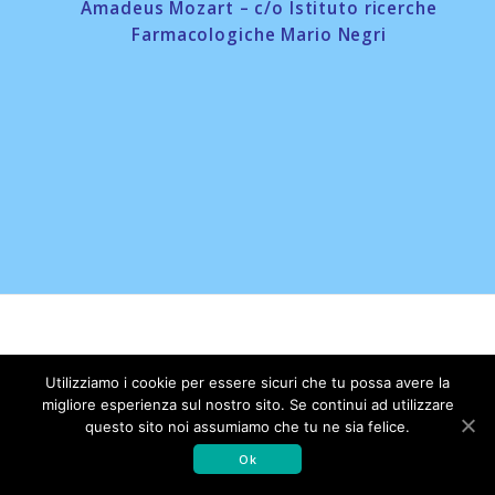
Amadeus Mozart – c/o Istituto ricerche
Farmacologiche Mario Negri
© 2026 Associazione Amici dell'Istituto di Ricerche
Utilizziamo i cookie per essere sicuri che tu possa avere la
Farmacologiche Mario Negri. Realizzato con WordPress e con il
migliore esperienza sul nostro sito. Se continui ad utilizzare
tema
Mesmerize
questo sito noi assumiamo che tu ne sia felice.
Ok