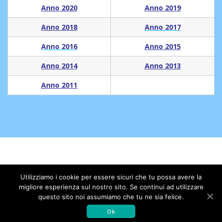
Anno 2020
Anno 2019
Anno 2018
Anno 2017
Anno 2016
Anno 2015
Anno 2014
Anno 2013
Anno 2011
© 2026 Associazione Amici dell'Istituto di Ricerche
Utilizziamo i cookie per essere sicuri che tu possa avere la
Farmacologiche Mario Negri. Realizzato con WordPress e con il
migliore esperienza sul nostro sito. Se continui ad utilizzare
tema
Mesmerize
questo sito noi assumiamo che tu ne sia felice.
Ok