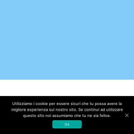
© 2026 Associazione Amici dell'Istituto di Ricerche
Utilizziamo i cookie per essere sicuri che tu possa avere la
Farmacologiche Mario Negri. Realizzato con WordPress e con il
migliore esperienza sul nostro sito. Se continui ad utilizzare
tema
Mesmerize
questo sito noi assumiamo che tu ne sia felice.
Ok