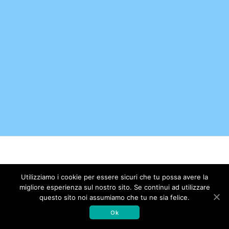
© 2026 Associazione Amici dell'Istituto di Ricerche
Utilizziamo i cookie per essere sicuri che tu possa avere la
Farmacologiche Mario Negri. Realizzato con WordPress e con il
migliore esperienza sul nostro sito. Se continui ad utilizzare
tema
Mesmerize
questo sito noi assumiamo che tu ne sia felice.
Ok