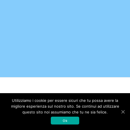
© 2026 Associazione Amici dell'Istituto di Ricerche
Utilizziamo i cookie per essere sicuri che tu possa avere la
Farmacologiche Mario Negri. Realizzato con WordPress e con il
migliore esperienza sul nostro sito. Se continui ad utilizzare
tema
Mesmerize
questo sito noi assumiamo che tu ne sia felice.
Ok